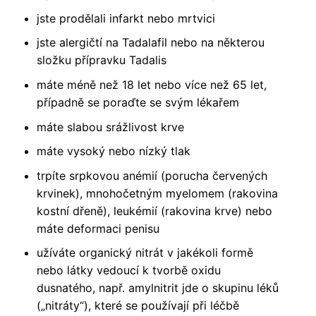
jste prodělali infarkt nebo mrtvici
jste alergičtí na Tadalafil nebo na některou
složku přípravku Tadalis
máte méně než 18 let nebo více než 65 let,
případně se poraďte se svým lékařem
máte slabou srážlivost krve
máte vysoký nebo nízký tlak
trpíte srpkovou anémií (porucha červených
krvinek), mnohočetným myelomem (rakovina
kostní dřeně), leukémií (rakovina krve) nebo
máte deformaci penisu
užíváte organický nitrát v jakékoli formě
nebo látky vedoucí k tvorbě oxidu
dusnatého, např. amylnitrit jde o skupinu léků
(„nitráty“), které se používají při léčbě