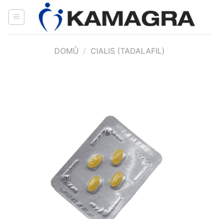
Přeskočit
na
obsah
DOMŮ
/
CIALIS (TADALAFIL)