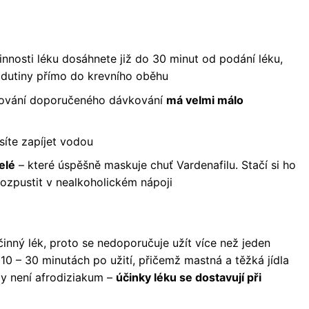
innosti léku dosáhnete již do 30 minut od podání léku,
ní dutiny přímo do krevního oběhu
žování doporučeného dávkování
má velmi málo
íte zapíjet vodou
elé
– které úspěšně maskuje chuť Vardenafilu. Stačí si ho
 rozpustit v nealkoholickém nápoji
činný lék, proto se nedoporučuje užít více než jeden
 10 – 30 minutách po užití, přičemž mastná a těžká jídla
elly není afrodiziakum –
účinky léku se dostavují při