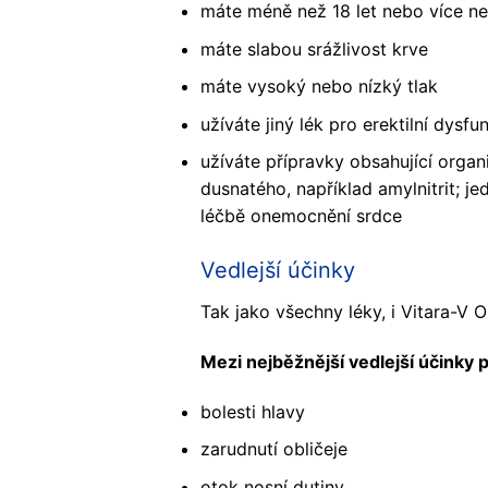
máte méně než 18 let nebo více ne
máte slabou srážlivost krve
máte vysoký nebo nízký tlak
užíváte jiný lék pro erektilní dysfu
užíváte přípravky obsahující organi
dusnatého, například amylnitrit; jed
léčbě onemocnění srdce
Vedlejší účinky
Tak jako všechny léky, i Vitara-V Or
Mezi nejběžnější vedlejší účinky p
bolesti hlavy
zarudnutí obličeje
otok nosní dutiny