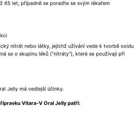
ž 65 let, případně se poraďte se svým lékařem
nkci
cký nitrát nebo látky, jejichž užívání vede k tvorbě oxidu
ná se o skupinu léků (“nitráty“), které se používají při
al Jelly má vedlejší účinky.
řípravku Vitara-V Oral Jelly patří: