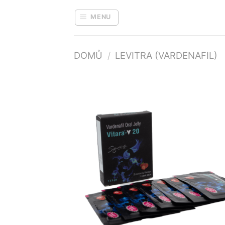
Přeskočit
na
MENU
obsah
DOMŮ
/
LEVITRA (VARDENAFIL)