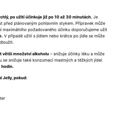
hlý, po užití účinkuje již po 10 až 30 minutách.
Je
inut před plánovaným pohlavním stykem. Přípravek může
ní maximálního požadovaného účinku doporučujeme užít
e.
V případě užití s jídlem nebo krátce po jídle se může
loužit.
t větší množství alkoholu
– snižuje účinky léku a může
éku se snižuje také konzumací mastných a těžkých jídel.
5 hodin.
 Jelly, pokud:
ter