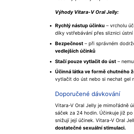
Výhody Vitara-V Oral Jelly:
Rychlý nástup účinku
– vrcholu úč
díky vstřebávání přes sliznici úst
Bezpečnost
– při správném dodr
vedlejších účinků
Stačí pouze vytlačit do úst
– nemus
Účinná látka ve formě chutného ž
vytlačit do úst nebo si nechat gel
Doporučené dávkování
Vitara-V Oral Jelly je mimořádně ú
sáček za 24 hodin. Účinkuje již po
snižují její účinek. Vitara-V Oral J
dostatečné sexuální stimulaci.