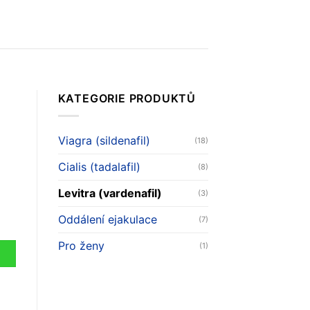
KATEGORIE PRODUKTŮ
Viagra (sildenafil)
(18)
Cialis (tadalafil)
(8)
Levitra (vardenafil)
(3)
Oddálení ejakulace
(7)
Pro ženy
(1)