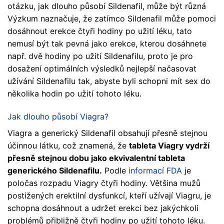
otázku, jak dlouho působí Sildenafil, může být různá
Výzkum naznačuje, že zatímco Sildenafil může pomoci
dosáhnout erekce čtyři hodiny po užití léku, tato
nemusí být tak pevná jako erekce, kterou dosáhnete
např. dvě hodiny po užití Sildenafilu, proto je pro
dosažení optimálních výsledků nejlepší načasovat
užívání Sildenafilu tak, abyste byli schopni mít sex do
několika hodin po užití tohoto léku.
Jak dlouho působí Viagra?
Viagra a generický Sildenafil obsahují přesně stejnou
účinnou látku, což znamená, že
tableta Viagry vydrží
přesně stejnou dobu jako ekvivalentní tableta
generického Sildenafilu.
Podle
informací FDA
je
poločas rozpadu Viagry čtyři hodiny. Většina mužů
postižených erektilní dysfunkcí, kteří užívají Viagru, je
schopna dosáhnout a udržet erekci bez jakýchkoli
problémů přibližně čtyři hodiny po užití tohoto léku.