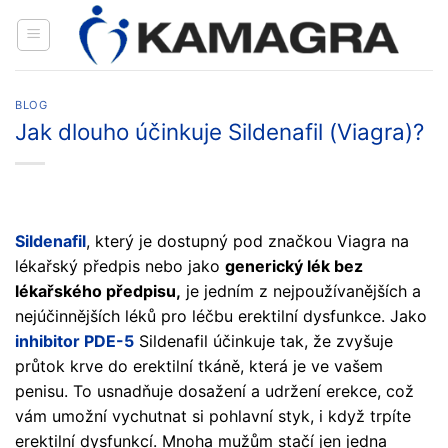
Přeskočit
na
obsah
BLOG
Jak dlouho účinkuje Sildenafil (Viagra)?
Sildenafil
, který je dostupný pod značkou Viagra na
lékařský předpis nebo jako
generický lék bez
lékařského předpisu,
je jedním z nejpoužívanějších a
nejúčinnějších léků pro léčbu erektilní dysfunkce. Jako
inhibitor PDE-5
Sildenafil účinkuje tak, že zvyšuje
průtok krve do erektilní tkáně, která je ve vašem
penisu. To usnadňuje dosažení a udržení erekce, což
vám umožní vychutnat si pohlavní styk, i když trpíte
erektilní dysfunkcí. Mnoha mužům stačí jen jedna