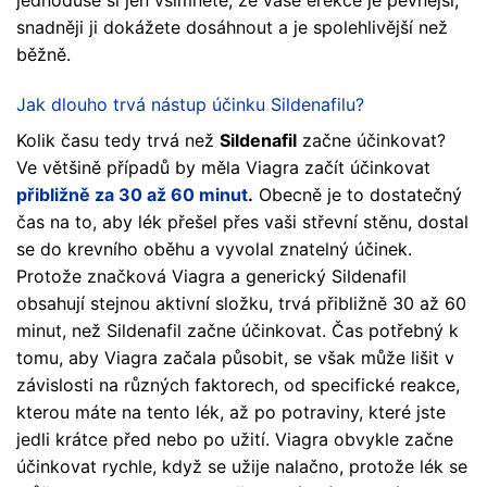
jednoduše si jen všimnete, že vaše erekce je pevnější,
snadněji ji dokážete dosáhnout a je spolehlivější než
běžně.
Jak dlouho trvá nástup účinku Sildenafilu?
Kolik času tedy trvá než
Sildenafil
začne účinkovat?
Ve většině případů by měla Viagra začít účinkovat
přibližně za 30 až 60 minut
.
Obecně je to dostatečný
čas na to, aby lék přešel přes vaši střevní stěnu, dostal
se do krevního oběhu a vyvolal znatelný účinek.
Protože značková Viagra a generický Sildenafil
obsahují stejnou aktivní složku, trvá přibližně 30 až 60
minut, než Sildenafil začne účinkovat. Čas potřebný k
tomu, aby Viagra začala působit, se však může lišit v
závislosti na různých faktorech, od specifické reakce,
kterou máte na tento lék, až po potraviny, které jste
jedli krátce před nebo po užití. Viagra obvykle začne
účinkovat rychle, když se užije nalačno, protože lék se