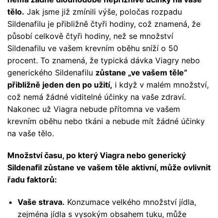
tělo.
Jak jsme již zmínili výše, poločas rozpadu
Sildenafilu je přibližně čtyři hodiny, což znamená, že
působí celkově čtyři hodiny, než se množství
Sildenafilu ve vašem krevním oběhu sníží o 50
procent. To znamená, že typická dávka Viagry nebo
generického Sildenafilu
zůstane „ve vašem těle“
přibližně jeden den po užití,
i když v malém množství,
což nemá žádné viditelné účinky na vaše zdraví.
Nakonec už Viagra nebude přítomna ve vašem
krevním oběhu nebo tkáni a nebude mít žádné účinky
na vaše tělo.
Množství času, po který Viagra nebo generický
Sildenafil zůstane ve vašem těle aktivní, může ovlivnit
řadu faktorů:
Vaše strava.
Konzumace velkého množství jídla,
zejména jídla s vysokým obsahem tuku, může