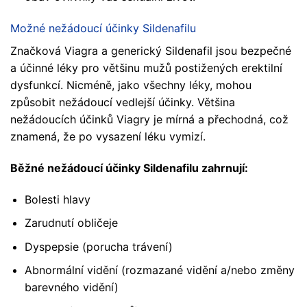
Možné nežádoucí účinky Sildenafilu
Značková Viagra a generický Sildenafil jsou bezpečné
a účinné léky pro většinu mužů postižených erektilní
dysfunkcí. Nicméně, jako všechny léky, mohou
způsobit nežádoucí vedlejší účinky. Většina
nežádoucích účinků Viagry je mírná a přechodná, což
znamená, že po vysazení léku vymizí.
Běžné nežádoucí účinky Sildenafilu zahrnují:
Bolesti hlavy
Zarudnutí obličeje
Dyspepsie (porucha trávení)
Abnormální vidění (rozmazané vidění a/nebo změny
barevného vidění)