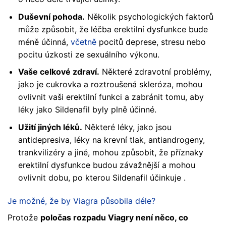
Duševní pohoda.
Několik psychologických faktorů
může způsobit, že léčba erektilní dysfunkce bude
méně účinná,
včetně
pocitů deprese, stresu nebo
pocitu úzkosti ze sexuálního výkonu.
Vaše celkové zdraví.
Některé zdravotní problémy,
jako je cukrovka a roztroušená skleróza, mohou
ovlivnit vaši erektilní funkci a zabránit tomu, aby
léky jako Sildenafil byly plně účinné.
Užití jiných léků.
Některé léky, jako jsou
antidepresiva, léky na krevní tlak, antiandrogeny,
trankvilizéry a jiné, mohou způsobit, že příznaky
erektilní dysfunkce budou závažnější a mohou
ovlivnit dobu, po kterou Sildenafil účinkuje .
Je možné, že by Viagra působila déle?
Protože
poločas rozpadu Viagry není něco, co