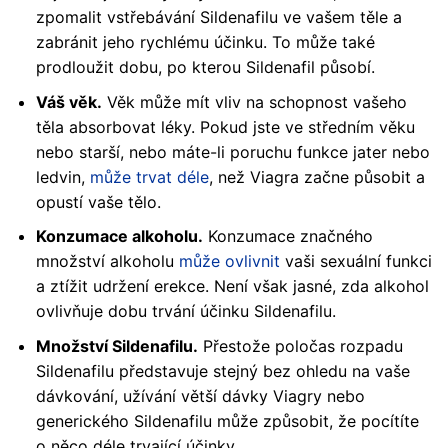
zpomalit vstřebávání Sildenafilu ve vašem těle a
zabránit jeho rychlému účinku. To může také
prodloužit dobu, po kterou Sildenafil působí.
Váš věk.
Věk může mít vliv na schopnost vašeho
těla absorbovat léky. Pokud jste ve středním věku
nebo starší, nebo máte-li poruchu funkce jater nebo
ledvin,
může trvat déle
, než Viagra začne působit a
opustí vaše tělo.
Konzumace alkoholu.
Konzumace značného
množství alkoholu
může ovlivnit
vaši sexuální funkci
a ztížit udržení erekce. Není však jasné, zda alkohol
ovlivňuje dobu trvání účinku Sildenafilu.
Množství Sildenafilu.
Přestože poločas rozpadu
Sildenafilu představuje stejný bez ohledu na vaše
dávkování, užívání větší dávky Viagry nebo
generického Sildenafilu může způsobit, že pocítíte
o něco déle trvající účinky.