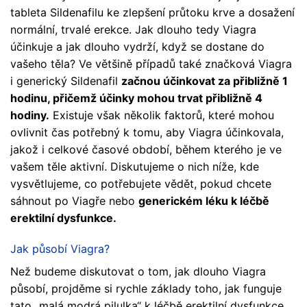
tableta Sildenafilu ke zlepšení průtoku krve a dosažení
normální, trvalé erekce. Jak dlouho tedy Viagra
účinkuje a jak dlouho vydrží, když se dostane do
vašeho těla? Ve většině případů také značková Viagra
i generický Sildenafil
začnou účinkovat za přibližně 1
hodinu, přičemž účinky mohou trvat přibližně 4
hodiny.
Existuje však několik faktorů, které mohou
ovlivnit čas potřebný k tomu, aby Viagra účinkovala,
jakož i celkové časové období, během kterého je ve
vašem těle aktivní. Diskutujeme o nich níže, kde
vysvětlujeme, co potřebujete vědět, pokud chcete
sáhnout po Viagře nebo
generickém léku k léčbě
erektilní dysfunkce.
Jak působí Viagra?
Než budeme diskutovat o tom, jak dlouho Viagra
působí, projděme si rychle základy toho, jak funguje
tato „malá modrá pilulka“ k léčbě erektilní dysfunkce.