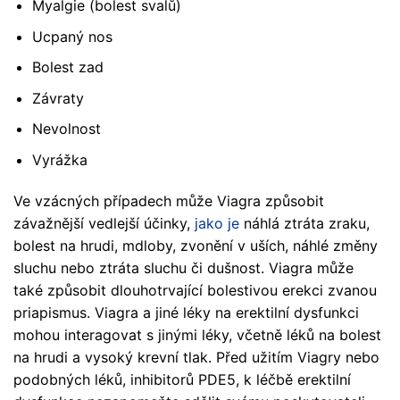
Myalgie (bolest svalů)
Ucpaný nos
Bolest zad
Závraty
Nevolnost
Vyrážka
Ve vzácných případech může Viagra způsobit
závažnější vedlejší účinky,
jako je
náhlá ztráta zraku,
bolest na hrudi, mdloby, zvonění v uších, náhlé změny
sluchu nebo ztráta sluchu či dušnost. Viagra může
také způsobit dlouhotrvající bolestivou erekci zvanou
priapismus. Viagra a jiné léky na erektilní dysfunkci
mohou interagovat s jinými léky, včetně léků na bolest
na hrudi a vysoký krevní tlak. Před užitím Viagry nebo
podobných léků, inhibitorů PDE5, k léčbě erektilní